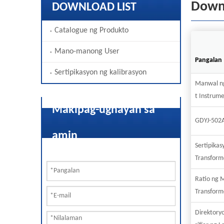
Down
DOWNLOAD LIST
Catalogue ng Produkto
Mano-manong User
Pangalan
Sertipikasyon ng kalibrasyon
Manwal ng
t Instrum
Makipag-ugnayan sa
GDYJ-502A'
amin
Sertipikas
Transform
Ratio ng 
Transform
Direktory