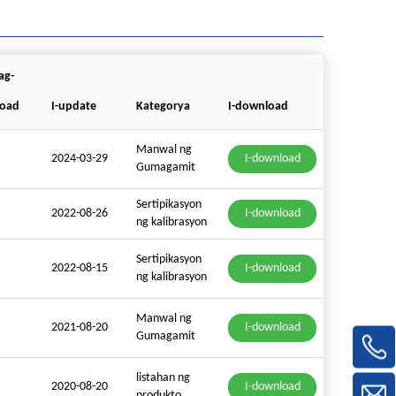
ag-
oad
I-update
Kategorya
I-download
Manwal ng
2024-03-29
I-download
Gumagamit
Sertipikasyon
2022-08-26
I-download
ng kalibrasyon
Sertipikasyon
2022-08-15
I-download
ng kalibrasyon
Manwal ng
2021-08-20
I-download
Gumagamit
listahan ng
2020-08-20
I-download
produkto