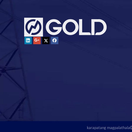
karapatang magpalathala