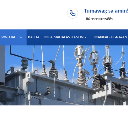
Tumawag sa amin
+86-15123029885
OWNLOAD
BALITA
MGA MADALAS ITANONG
MAKIPAG-UGNAYAN 