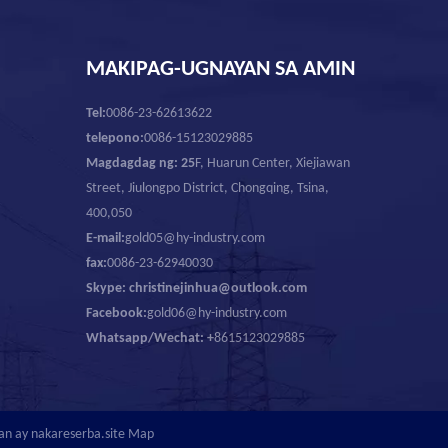
MAKIPAG-UGNAYAN SA AMIN
Tel:
0086-23-62613622
telepono:
0086-15123029885
Magdagdag ng: 25
F, Huarun Center, Xiejiawan
Street, Jiulongpo District, Chongqing, Tsina,
400,050
E-mail:
gold05@hy-industry.com
fax:
0086-23-62940030
Skype: christinejinhua@outlook.com
Facebook:
gold06@hy-industry.com
Whatsapp/Wechat: +
8615123029885
an ay nakareserba.
site Map