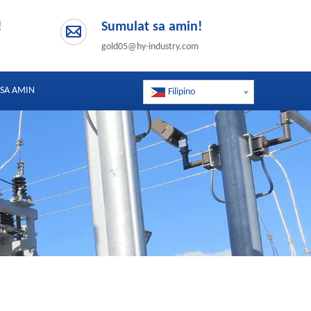
!
Sumulat sa amin!
gold05@hy-industry.com
SA AMIN
Filipino