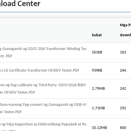
load Center
Mga P
Sukat
downl
 Gumagamit ng GDZC-20A Transformer Winding Tes
561KB
163
ent. PDF
s CE Certificate Transformer Oil BDV Tester.PDF
939KB
244
yon ng Pag-calibrate ng Third-Party -GDYJ-502A 80KV
2.79MB
242
er Oil BDV Tester.PDF
Manu-manong Pag-convert ng Gumagamit ng GDB-IV
1.71MB
292
er Tester.PDF
o ng Mga Kagamitan sa Elektronikong Pagsubok at Pu
10.12MB
600