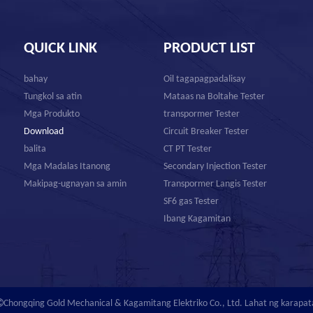
QUICK LINK
PRODUCT LIST
bahay
Oil tagapagpadalisay
Tungkol sa atin
Mataas na Boltahe Tester
Mga Produkto
transpormer Tester
Download
Circuit Breaker Tester
balita
CT PT Tester
Mga Madalas Itanong
Secondary Injection Tester
Makipag-ugnayan sa amin
Transpormer Langis Tester
SF6 gas Tester
Ibang Kagamitan

Chongqing Gold Mechanical & Kagamitang Elektriko Co., Ltd. Lahat ng karapat