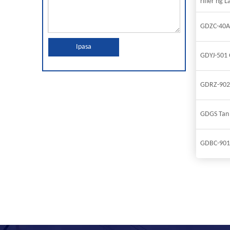
rifier ng 
GDZC-40A D
Ipasa
GDYJ-501 O
GDRZ-902 C
GDGS Tan D
GDBC-901 T